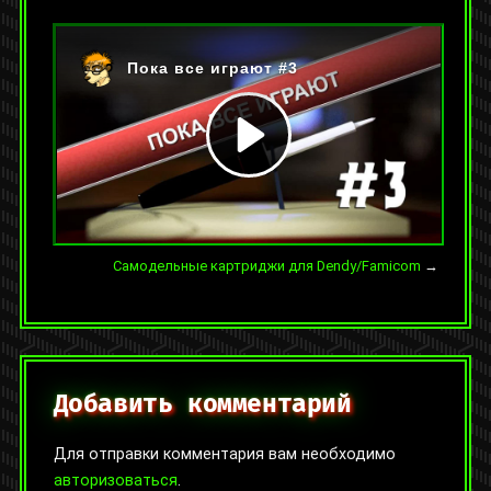
На YouTube:
https://youtu.be/CjzFmpoUz18
Категории:
Видео
,
Пока все играют
Метки:
famicom
,
fpga
,
nes
,
видеоигры
,
денди
,
разводка
платы
,
реверс-инжиниринг
,
ретро
←
Как родной картридж удивил спустя 20 лет
Самодельные картриджи для Dendy/Famicom
→
Добавить комментарий
Для отправки комментария вам необходимо
авторизоваться
.