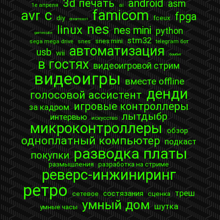
3d печать
android
asm
1е апреля
ai
c
famicom
avr
fpga
diy
fceux
dreamcast
nes
linux
nes mini
python
gamecube
stm32
snes mini
sega mega drive
snes
telegram бот
автоматизация
usb
wii
бомбит
в гостях
видеоигровой стрим
видеоигры
вместе offline
денди
голосовой ассистент
игровые контроллеры
за кадром
лытдыбр
интервью
искусство
микроконтроллеры
обзор
одноплатный компьютер
подкаст
разводка платы
покупки
размышления
разработка на стриме
реверс-инжиниринг
ретро
треш
состязания
сетевое
сценка
умный дом
шутка
умные часы