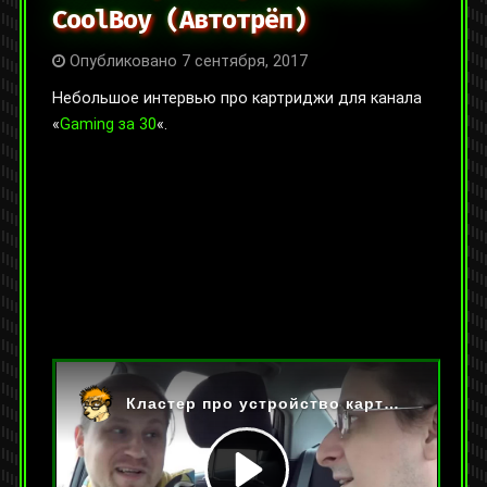
CoolBoy (Автотрёп)
Опубликовано 7 сентября, 2017
Небольшое интервью про картриджи для канала
«
Gaming за 30
«.
На YouTube:
https://youtu.be/LxZ5tpQ04oQ
Категории:
Видео
,
Интервью и подкасты
Метки:
famicom
,
в гостях
,
видеоигры
,
денди
,