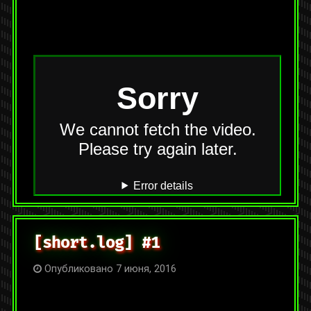
На YouTube:
https://youtu.be/9ypquuslOxo
Категории:
[geekdays.log]
,
Видео
Метки:
avr
,
автоматизация
,
микроконтроллеры
,
разводка
платы
,
умный дом
Оставить комментарий
[short.log] #1
Опубликовано 7 июня, 2016