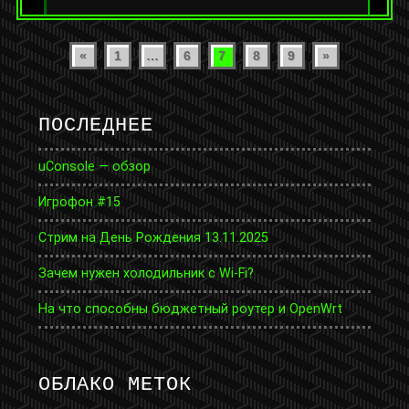
Пагинация
«
1
…
6
7
8
9
»
записей
ПОСЛЕДНЕЕ
uConsole — обзор
Игрофон #15
Стрим на День Рождения 13.11.2025
Зачем нужен холодильник с Wi-Fi?
На что способны бюджетный роутер и OpenWrt
ОБЛАКО МЕТОК