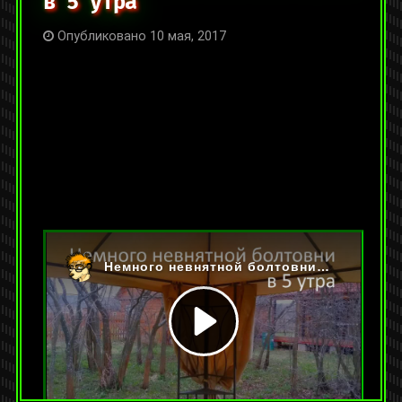
в 5 утра
Опубликовано 10 мая, 2017
На YouTube:
https://youtu.be/smH6R6MWOkc
Категории:
Видео
,
Прочие видеоролики
Метки:
лытдыбр
,
размышления
Оставить комментарий