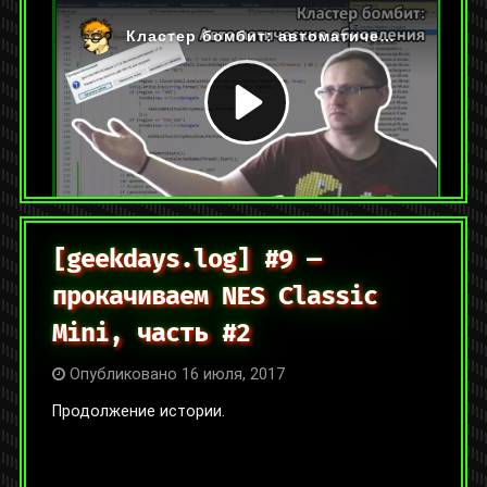
На YouTube:
https://youtu.be/YI8_9z5i6hU
Категории:
Видео
,
Прочие видеоролики
Метки:
бомбит
Оставить комментарий
[geekdays.log] #9 —
прокачиваем NES Classic
Mini, часть #2
Опубликовано 16 июля, 2017
Продолжение истории.