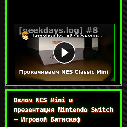
На YouTube:
https://youtu.be/ApHI_hPv2z4
Категории:
[geekdays.log]
,
Видео
Метки:
c
,
linux
,
nes
,
nes mini
,
видеоигры
,
реверс-инжиниринг
,
ретро
Оставить комментарий
Взлом NES Mini и
презентация Nintendo Switch
— Игровой Батискаф