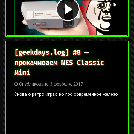
Категории:
Видео
,
Интервью и подкасты
Метки:
nes mini
,
в гостях
,
видеоигры
,
интервью
Оставить комментарий
[geekdays.log] #8 —
прокачиваем NES Classic
Mini
Опубликовано 3 февраля, 2017
Снова о ретро-играх, но про современное железо.