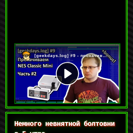
На YouTube:
https://youtu.be/ZJRx289keQ4
Категории:
[geekdays.log]
,
Видео
Метки:
c
,
linux
,
nes
,
nes mini
,
видеоигры
,
реверс-инжиниринг
,
ретро
2 комментария
Немного невнятной болтовни