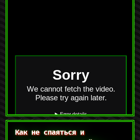
На YouTube:
https://youtu.be/jH5olzVL19U
Категории:
Видео
,
Пока все играют
Метки:
snes
,
видеоигры
,
ретро
1 комментарий
Как не спаяться и