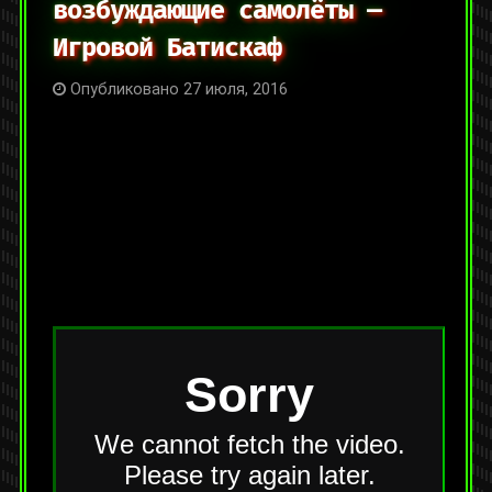
возбуждающие самолёты —
Игровой Батискаф
Опубликовано 27 июля, 2016
На YouTube:
https://youtu.be/lqhPz74vjKE
Категории:
Видео
,
Интервью и подкасты
Метки:
в гостях
,
видеоигры
,
вместе offline
,
подкаст