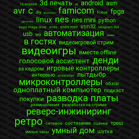
3d печать
android
asm
1е апреля
ai
c
famicom
avr
fpga
diy
fceux
dreamcast
nes
linux
nes mini
python
gamecube
stm32
snes mini
sega mega drive
snes
telegram бот
автоматизация
usb
wii
бомбит
в гостях
видеоигровой стрим
видеоигры
вместе offline
денди
голосовой ассистент
игровые контроллеры
за кадром
лытдыбр
интервью
искусство
микроконтроллеры
обзор
одноплатный компьютер
подкаст
разводка платы
покупки
размышления
разработка на стриме
реверс-инжиниринг
ретро
треш
состязания
сетевое
сценка
умный дом
шутка
умные часы