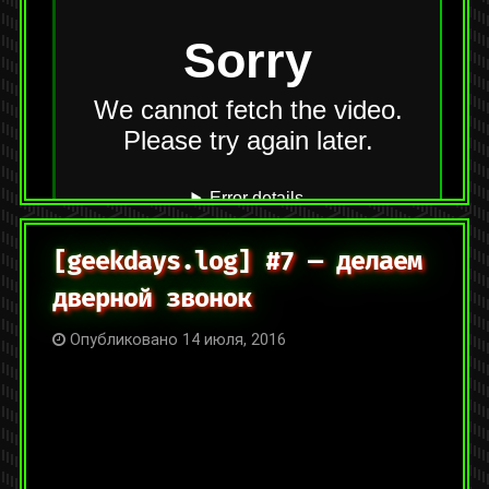
На YouTube:
https://youtu.be/hQKX43EUi7c
Категории:
[short.log]
,
Видео
Метки:
famicom
,
nes
,
видеоигры
,
денди
,
ретро
Оставить комментарий
[geekdays.log] #7 — делаем
дверной звонок
Опубликовано 14 июля, 2016