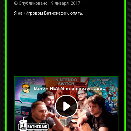
Опубликовано 19 января, 2017
Я на «Игровом Батискафе», опять.
На YouTube:
https://youtu.be/Nt9bYFuR2SU
Категории:
Видео
,
Интервью и подкасты
Метки:
nes mini
,
в гостях
,
видеоигры
,
вместе
offline
,
подкаст
,
ретро
Оставить комментарий