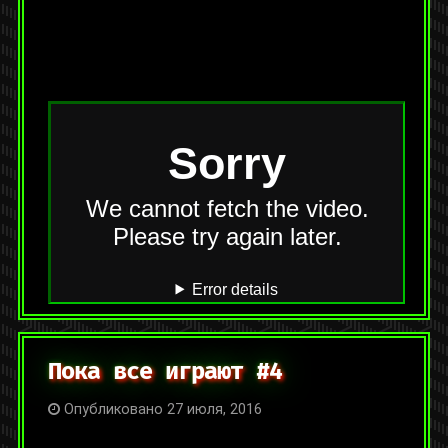
На YouTube:
https://youtu.be/vl_UGLetqyU
Категории:
Видео
,
Прочие видеоролики
Метки:
famicom
,
nes
,
в гостях
,
видеоигры
,
вместе
offline
,
денди
,
ретро
2 комментария
Пока все играют #4
Опубликовано 27 июля, 2016