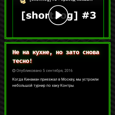
Категории:
[short.log]
,
Видео
Метки:
автоматизация
,
видеоигры
,
лытдыбр
,
умный дом
Оставить комментарий
Не на кухне, но зато снова
тесно!
Опубликовано 5 сентября, 2016
Когда Кинаман приезжал в Москву, мы устроили
небольшой турнир по хаку Контры.