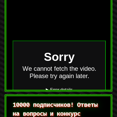
На YouTube:
https://youtu.be/CSN6xZfOxpk
Категории:
[short.log]
,
Видео
Метки:
famicom
,
nes
,
видеоигры
,
денди
,
лытдыбр
Оставить комментарий
10000 подписчиков! Ответы
на вопросы и конкурс